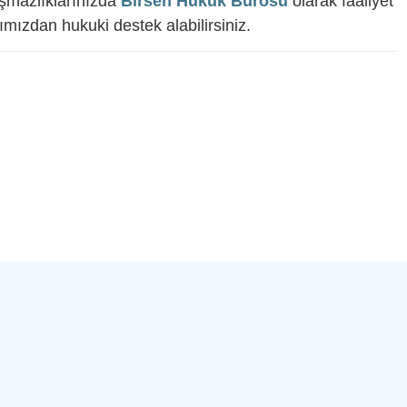
uşmazlıklarınızda
Birsen Hukuk Bürosu
olarak faaliyet
mızdan hukuki destek alabilirsiniz.