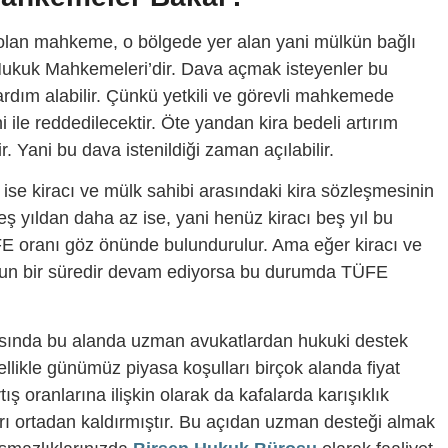
lan mahkeme, o bölgede yer alan yani mülkün bağlı
Hukuk Mahkemeleri’dir. Dava açmak isteyenler bu
ardım alabilir. Çünkü yetkili ve görevli mahkemede
 ile reddedilecektir. Öte yandan kira bedeli artırım
r. Yani bu dava istenildiği zaman açılabilir.
se kiracı ve mülk sahibi arasındaki kira sözleşmesinin
beş yıldan daha az ise, yani henüz kiracı beş yıl bu
E oranı göz önünde bulundurulur. Ama eğer kiracı ve
zun bir süredir devam ediyorsa bu durumda TÜFE
avasında bu alanda uzman avukatlardan hukuki destek
llikle günümüz piyasa koşulları birçok alanda fiyat
tış oranlarına ilişkin olarak da kafalarda karışıklık
rarı ortadan kaldırmıştır. Bu açıdan uzman desteği almak