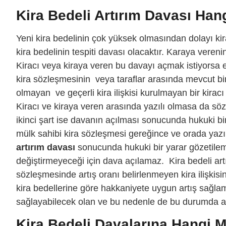
Kira Bedeli Artırım Davası Hang
Yeni kira bedelinin çok yüksek olmasından dolayı ki
kira bedelinin tespiti davası olacaktır. Karaya vereni
Kiracı veya kiraya veren bu davayı açmak istiyorsa e
kira sözleşmesinin veya taraflar arasında mevcut bir
olmayan ve geçerli kira ilişkisi kurulmayan bir kira
Kiracı ve kiraya veren arasında yazılı olmasa da söz
ikinci şart ise davanın açılması sonucunda hukuki bir
mülk sahibi kira sözleşmesi gereğince ve orada yazıl
artırım davası
sonucunda hukuki bir yarar gözetile
değiştirmeyeceği için dava açılamaz. Kira bedeli ar
sözleşmesinde artış oranı belirlenmeyen kira ilişkis
kira bedellerine göre hakkaniyete uygun artış sağl
sağlayabilecek olan ve bu nedenle de bu durumda açı
Kira Bedeli Davalarına Hangi