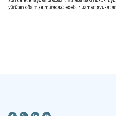
son derece faydalı olacaktır. Bu alandaki hukuki uy
yürüten ofisimize müracaat edebilir uzman avukatları