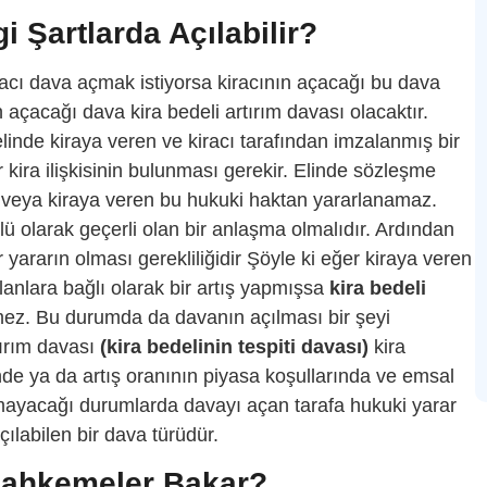
i Şartlarda Açılabilir?
racı dava açmak istiyorsa kiracının açacağı bu dava
n açacağı dava kira bedeli artırım davası olacaktır.
linde kiraya veren ve kiracı tarafından imzalanmış bir
 kira ilişkisinin bulunması gerekir. Elinde sözleşme
cı veya kiraya veren bu hukuki haktan yararlanamaz.
lü olarak geçerli olan bir anlaşma olmalıdır. Ardından
 yararın olması gerekliliğidir Şöyle ki eğer kiraya veren
anlara bağlı olarak bir artış yapmışsa
kira bedeli
mez. Bu durumda da davanın açılması bir şeyi
tırım davası
(kira bedelinin tespiti davası)
kira
inde ya da artış oranının piyasa koşullarında ve emsal
amayacağı durumlarda davayı açan tarafa hukuki yarar
labilen bir dava türüdür.
 Mahkemeler Bakar?