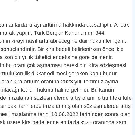
 zamanlarda kirayı arttırma hakkında da sahiptir. Ancak
lınarak yapılır. Türk Borçlar Kanunu’nun 344.
inin kirayı nasıl arttırabileceğine dair hükümler içerir.
nuçlandırılır. Bir kira bedeli belirlenirken öncelikle
 son bir yıllık tüketici endeksine göre belirlenir.
inin bu oranı çok aşmaması gereklidir. Kira sözleşmesi
arttırılırken ilk dikkat edilmesi gereken konu budur.
larak kira artırım oranına 2023 yılı Temmuz ayına
 yapılacağı kanun hükmü haline getirildi. Bu kanun
de imzalanan sözleşmelerde artış oranı o tarihteki tüfe
asındaki tarihlerde imzalanmış olan sözleşmelerde artış
şmesi imzalanma tarihi 10.06.2022 tarihinden sonra olan
mak üzere kira bedellerine en fazla %25 oranında zam