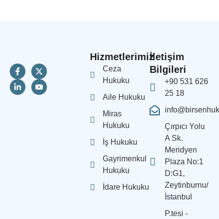
Hizmetlerimiz
İletişim
Bilgileri
Ceza
Hukuku
+90 531 626
25 18
Aile Hukuku
info@birsenhu
Miras
Hukuku
Çırpıcı Yolu
A Sk.
İş Hukuku
Meridyen
Gayrimenkul
Plaza No:1
Hukuku
D:G1,
Zeytinburnu/
İdare Hukuku
İstanbul
P.tesi -