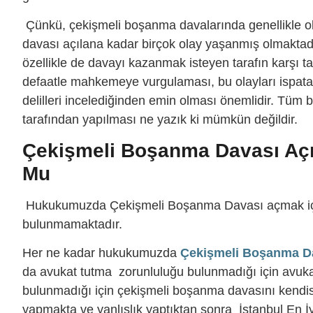
Çünkü, çekişmeli boşanma davalarında genellikle o
davası açılana kadar birçok olay yaşanmış olmakta
özellikle de davayı kazanmak isteyen tarafın karşı t
defaatle mahkemeye vurgulaması, bu olayları ispata
delilleri incelediğinden emin olması önemlidir. Tüm 
tarafından yapılması ne yazık ki mümkün değildir.
Çekişmeli Boşanma Davası Açm
Mu
Hukukumuzda Çekişmeli Boşanma Davası açmak için
bulunmamaktadır.
Her ne kadar hukukumuzda
Çekişmeli Boşanma D
da avukat tutma zorunluluğu bulunmadığı için avukat
bulunmadığı için çekişmeli boşanma davasını kendisi 
yapmakta ve yanlışlık yaptıktan sonra İstanbul En İ