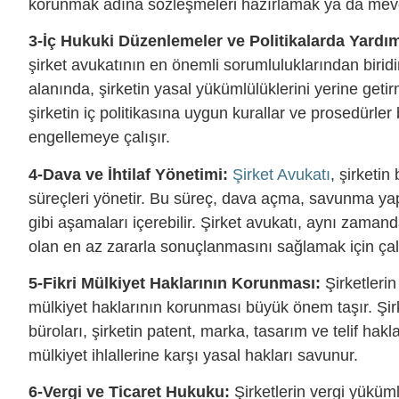
korunmak adına sözleşmeleri hazırlamak ya da mevc
3-İç Hukuki Düzenlemeler ve Politikalarda Yardı
şirket avukatının en önemli sorumluluklarından biridir. 
alanında, şirketin yasal yükümlülüklerini yerine geti
şirketin iç politikasına uygun kurallar ve prosedürler
engellemeye çalışır.
4-Dava ve İhtilaf Yönetimi:
Şirket Avukatı
, şirketi
süreçleri yönetir. Bu süreç, dava açma, savunma ya
gibi aşamaları içerebilir. Şirket avukatı, aynı zama
olan en az zararla sonuçlanmasını sağlamak için çalı
5-Fikri Mülkiyet Haklarının Korunması:
Şirketlerin
mülkiyet haklarının korunması büyük önem taşır. Şi
büroları, şirketin patent, marka, tasarım ve telif hakl
mülkiyet ihlallerine karşı yasal hakları savunur.
6-Vergi ve Ticaret Hukuku:
Şirketlerin vergi yükümlü