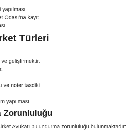
mi yapılması
t Odası’na kayıt
ası
rket Türleri
ve geliştirmektir.
r.
 ve noter tasdiki
irim yapılması
a Zorunluluğu
irket Avukatı
bulundurma zorunluluğu bulunmaktadır: