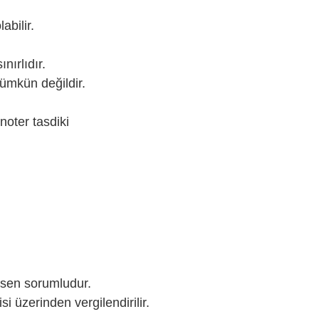
abilir.
nırlıdır.
ümkün değildir.
noter tasdiki
hsen sorumludur.
si üzerinden vergilendirilir.