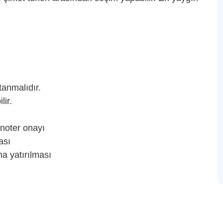
tanmalıdır.
lir.
noter onayı
ası
a yatırılması
)