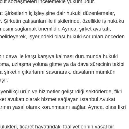
ut sözleşmeleri incelemekle yükümlüdür.
m:
Şirketlerin iç işleyişine dair hukuki düzenlemeler,
Şirketin çalışanları ile ilişkilerinde, özellikle iş hukuku
rmesini sağlamak önemlidir. Ayrıca, şirket avukatı,
 belirleyerek, işyerindeki olası hukuki sorunları önceden
n bir dava ile karşı karşıya kalması durumunda hukuki
pma, uzlaşma yoluna gitme ya da dava sürecinin takibi
nda şirketin çıkarlarını savunarak, davaların mümkün
şır.
 yenilikçi ürün ve hizmetler geliştirdiği sektörlerde, fikri
rket avukatı olarak hizmet sağlayan
İstanbul Avukat
arının yasal olarak korunmasını sağlar. Ayrıca, olası fikri
lükleri, ticaret hayatındaki faaliyetlerinin yasal bir