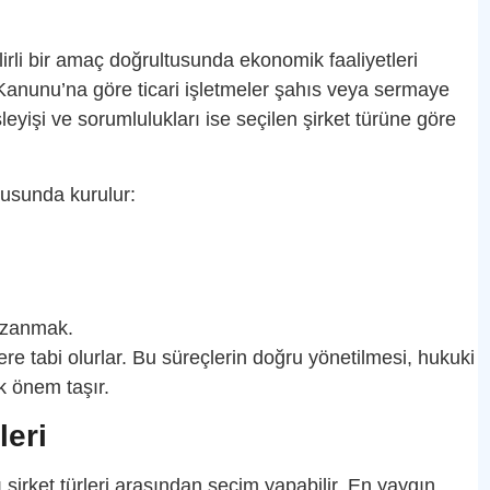
elirli bir amaç doğrultusunda ekonomik faaliyetleri
et Kanunu’na göre ticari işletmeler şahıs veya sermaye
, işleyişi ve sorumlulukları ise seçilen şirket türüne göre
tusunda kurulur:
azanmak.
çlere tabi olurlar. Bu süreçlerin doğru yönetilmesi, hukuki
ük önem taşır.
leri
lı şirket türleri arasından seçim yapabilir. En yaygın