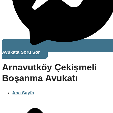
Avukata Soru Sor
Arnavutköy Çekişmeli
Boşanma Avukatı
Ana Sayfa