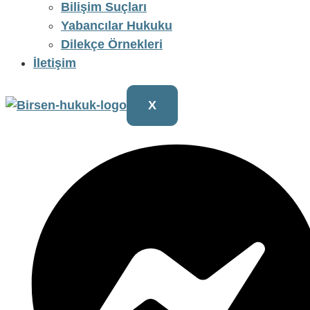
Bilişim Suçları
Yabancılar Hukuku
Dilekçe Örnekleri
İletişim
X