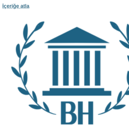
İçeriğe atla