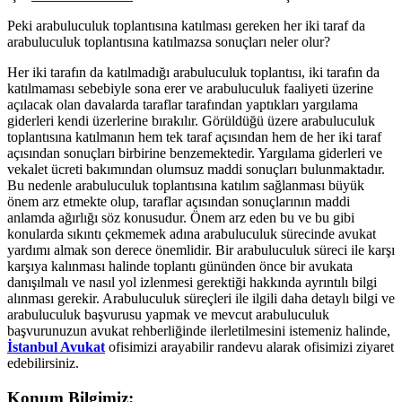
Peki arabuluculuk toplantısına katılması gereken her iki taraf da
arabuluculuk toplantısına katılmazsa sonuçları neler olur?
Her iki tarafın da katılmadığı arabuluculuk toplantısı, iki tarafın da
katılmaması sebebiyle sona erer ve arabuluculuk faaliyeti üzerine
açılacak olan davalarda taraflar tarafından yaptıkları yargılama
giderleri kendi üzerlerine bırakılır. Görüldüğü üzere arabuluculuk
toplantısına katılmanın hem tek taraf açısından hem de her iki taraf
açısından sonuçları birbirine benzemektedir. Yargılama giderleri ve
vekalet ücreti bakımından olumsuz maddi sonuçları bulunmaktadır.
Bu nedenle arabuluculuk toplantısına katılım sağlanması büyük
önem arz etmekte olup, taraflar açısından sonuçlarının maddi
anlamda ağırlığı söz konusudur. Önem arz eden bu ve bu gibi
konularda sıkıntı çekmemek adına arabuluculuk sürecinde avukat
yardımı almak son derece önemlidir. Bir arabuluculuk süreci ile karşı
karşıya kalınması halinde toplantı gününden önce bir avukata
danışılmalı ve nasıl yol izlenmesi gerektiği hakkında ayrıntılı bilgi
alınması gerekir. Arabuluculuk süreçleri ile ilgili daha detaylı bilgi ve
arabuluculuk başvurusu yapmak ve mevcut arabuluculuk
başvurunuzun avukat rehberliğinde ilerletilmesini istemeniz halinde,
İstanbul Avukat
ofisimizi arayabilir randevu alarak ofisimizi ziyaret
edebilirsiniz.
Konum Bilgimiz: