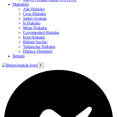
Makaleler
Aile Hukuku
Ceza Hukuku
Şirket Avukatı
İş Hukuku
Miras Hukuku
Gayrimenkul Hukuku
Kira Hukuku
Bilişim Suçları
Yabancılar Hukuku
Dilekçe Örnekleri
İletişim
X