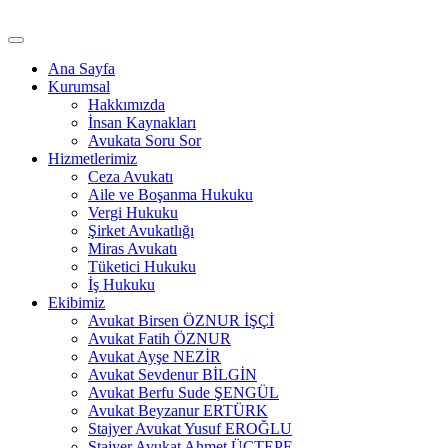
İçeriğe
atla
Ana Sayfa
Kurumsal
Hakkımızda
İnsan Kaynakları
Avukata Soru Sor
Hizmetlerimiz
Ceza Avukatı
Aile ve Boşanma Hukuku
Vergi Hukuku
Şirket Avukatlığı
Miras Avukatı
Tüketici Hukuku
İş Hukuku
Ekibimiz
Avukat Birsen ÖZNUR İŞÇİ
Avukat Fatih ÖZNUR
Avukat Ayşe NEZİR
Avukat Sevdenur BİLGİN
Avukat Berfu Sude ŞENGÜL
Avukat Beyzanur ERTÜRK
Stajyer Avukat Yusuf EROĞLU
Stajyer Avukat Ahmet ÜÇTEPE