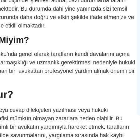
r biçimde işlemesi adına, bazı durumlarda tarafın
ektedir. Bu durumda dahi yine yanınızda sizi temsil
urunda daha doğru ve etkin şekilde ifade etmenize ve
 etkili olmaktadır.
 Miyim?
’nda genel olarak tarafların kendi davalarını açma
karmaşıklığı ve uzmanlık gerektirmesi nedeniyle hukuki
an bir avukattan profesyonel yardım almak önemli bir
ur?
eya cevap dilekçeleri yazılması veya hukuki
lafisi mümkün olmayan zararlara neden olabilir. Bu
mli bir avukatın yardımıyla hareket etmek, tarafların
şekilde savunmalarını, yargılama sırasında hak kaybı