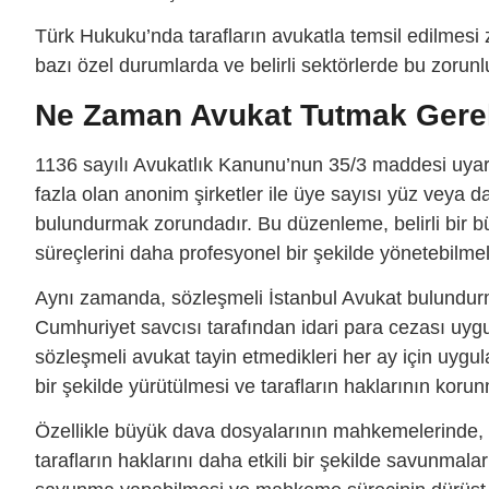
Türk Hukuku’nda tarafların avukatla temsil edilmesi
bazı özel durumlarda ve belirli sektörlerde bu zorun
Ne Zaman Avukat Tutmak Gerek
1136 sayılı Avukatlık Kanunu’nun 35/3 maddesi uyar
fazla olan anonim şirketler ile üye sayısı yüz veya da
bulundurmak zorundadır. Bu düzenleme, belirli bir bü
süreçlerini daha profesyonel bir şekilde yönetebilmele
Aynı zamanda, sözleşmeli İstanbul Avukat bulundur
Cumhuriyet savcısı tarafından idari para cezası uyg
sözleşmeli avukat tayin etmedikleri her ay için uygul
bir şekilde yürütülmesi ve tarafların haklarının koru
Özellikle büyük dava dosyalarının mahkemelerinde, d
tarafların haklarını daha etkili bir şekilde savunmaları