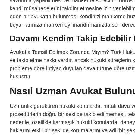
savunma yapabilmesi ve mahkeme sürecinin dürüst bi
kendi müşahedelerini takdim etmesine izin verilebilm
eden bir avukatın bulunması kendinizi mahkeme huz
beyanlarınıza mahkemeyi inandırmanızda son derece
Davamı Kendim Takip Edebilir
Avukatla Temsil Edilmek Zorunda Mıyım? Türk Hukuku
ve takip etme hakkı vardır, ancak hukuki süreçlerin 
probleme göre ihtiyaç duyulan dava türüne göre uzm
husustur.
Nasıl Uzman Avukat Bulun
Uzmanlık gerektiren hukuki konularda, hatalı dava v
prosedürlerin doğru bir şekilde takip edilmemesi, te
nedenle, özellikle karmaşık hukuki konularda, deneyi
haklarını etkili bir şekilde korumalarını ve adil bir 