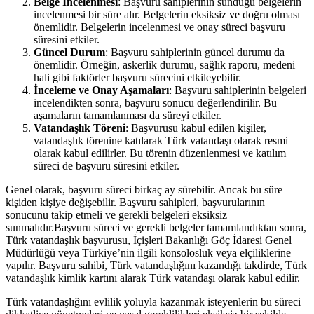
Belge İncelenmesi
: Başvuru sahiplerinin sunduğu belgelerin
incelenmesi bir süre alır. Belgelerin eksiksiz ve doğru olması
önemlidir. Belgelerin incelenmesi ve onay süreci başvuru
süresini etkiler.
Güncel Durum
: Başvuru sahiplerinin güncel durumu da
önemlidir. Örneğin, askerlik durumu, sağlık raporu, medeni
hali gibi faktörler başvuru sürecini etkileyebilir.
İnceleme ve Onay Aşamaları
: Başvuru sahiplerinin belgeleri
incelendikten sonra, başvuru sonucu değerlendirilir. Bu
aşamaların tamamlanması da süreyi etkiler.
Vatandaşlık Töreni
: Başvurusu kabul edilen kişiler,
vatandaşlık törenine katılarak Türk vatandaşı olarak resmi
olarak kabul edilirler. Bu törenin düzenlenmesi ve katılım
süreci de başvuru süresini etkiler.
Genel olarak, başvuru süreci birkaç ay sürebilir. Ancak bu süre
kişiden kişiye değişebilir. Başvuru sahipleri, başvurularının
sonucunu takip etmeli ve gerekli belgeleri eksiksiz
sunmalıdır.Başvuru süreci ve gerekli belgeler tamamlandıktan sonra,
Türk vatandaşlık başvurusu, İçişleri Bakanlığı Göç İdaresi Genel
Müdürlüğü veya Türkiye’nin ilgili konsolosluk veya elçiliklerine
yapılır. Başvuru sahibi, Türk vatandaşlığını kazandığı takdirde, Türk
vatandaşlık kimlik kartını alarak Türk vatandaşı olarak kabul edilir.
Türk vatandaşlığını evlilik yoluyla kazanmak isteyenlerin bu süreci