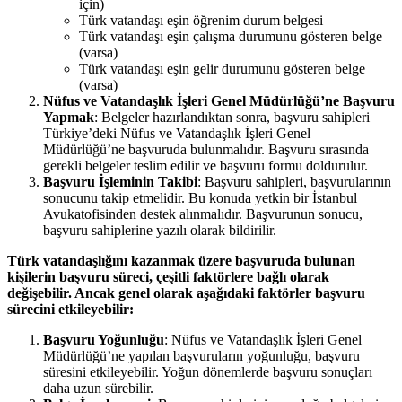
için)
Türk vatandaşı eşin öğrenim durum belgesi
Türk vatandaşı eşin çalışma durumunu gösteren belge
(varsa)
Türk vatandaşı eşin gelir durumunu gösteren belge
(varsa)
Nüfus ve Vatandaşlık İşleri Genel Müdürlüğü’ne Başvuru
Yapmak
: Belgeler hazırlandıktan sonra, başvuru sahipleri
Türkiye’deki Nüfus ve Vatandaşlık İşleri Genel
Müdürlüğü’ne başvuruda bulunmalıdır. Başvuru sırasında
gerekli belgeler teslim edilir ve başvuru formu doldurulur.
Başvuru İşleminin Takibi
: Başvuru sahipleri, başvurularının
sonucunu takip etmelidir. Bu konuda yetkin bir İstanbul
Avukatofisinden destek alınmalıdır. Başvurunun sonucu,
başvuru sahiplerine yazılı olarak bildirilir.
Türk vatandaşlığını kazanmak üzere başvuruda bulunan
kişilerin başvuru süreci, çeşitli faktörlere bağlı olarak
değişebilir. Ancak genel olarak aşağıdaki faktörler başvuru
sürecini etkileyebilir:
Başvuru Yoğunluğu
: Nüfus ve Vatandaşlık İşleri Genel
Müdürlüğü’ne yapılan başvuruların yoğunluğu, başvuru
süresini etkileyebilir. Yoğun dönemlerde başvuru sonuçları
daha uzun sürebilir.