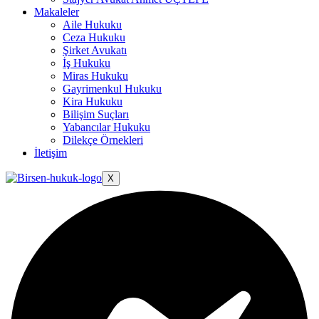
Makaleler
Aile Hukuku
Ceza Hukuku
Şirket Avukatı
İş Hukuku
Miras Hukuku
Gayrimenkul Hukuku
Kira Hukuku
Bilişim Suçları
Yabancılar Hukuku
Dilekçe Örnekleri
İletişim
X