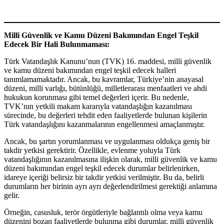
Milli Güvenlik ve Kamu Düzeni Bakımından Engel Teşkil
Edecek Bir Hali Bulunmaması:
Türk Vatandaşlık Kanunu’nun (TVK) 16. maddesi, milli güvenlik
ve kamu düzeni bakımından engel teşkil edecek halleri
tanımlamamaktadır. Ancak, bu kavramlar, Türkiye’nin anayasal
düzeni, milli varlığı, bütünlüğü, milletlerarası menfaatleri ve ahdi
hukukun korunması gibi temel değerleri içerir. Bu nedenle,
TVK’nın yetkili makam kararıyla vatandaşlığın kazanılması
sürecinde, bu değerleri tehdit eden faaliyetlerde bulunan kişilerin
Türk vatandaşlığını kazanmalarının engellenmesi amaçlanmıştır.
Ancak, bu şartın yorumlanması ve uygulanması oldukça geniş bir
takdir yetkisi gerektirir. Özellikle, evlenme yoluyla Türk
vatandaşlığının kazanılmasına ilişkin olarak, milli güvenlik ve kamu
düzeni bakımından engel teşkil edecek durumlar belirlenirken,
idareye içeriği belirsiz bir takdir yetkisi verilmiştir. Bu da, belirli
durumların her birinin ayrı ayrı değerlendirilmesi gerektiği anlamına
gelir.
Örneğin, casusluk, terör örgütleriyle bağlantılı olma veya kamu
düzenini bozan faaliyetlerde bulunma gibi durumlar, milli güvenlik