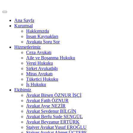
İçeriğe
atla
Ana Sayfa
Kurumsal
Hakkımızda
İnsan Kaynakları
Avukata Soru Sor
Hizmetlerimiz
Ceza Avukatı
Aile ve Boşanma Hukuku
Vergi Hukuku
Şirket Avukatlığı
Miras Avukatı
Tüketici Hukuku
İş Hukuku
Ekibimiz
Avukat Birsen ÖZNUR İŞÇİ
Avukat Fatih ÖZNUR
Avukat Ayşe NEZİR
Avukat Sevdenur BİLGİN
Avukat Berfu Sude ŞENGÜL
Avukat Beyzanur ERTÜRK
Stajyer Avukat Yusuf EROĞLU
Stajyer Avukat Ahmet ÜÇTEPE