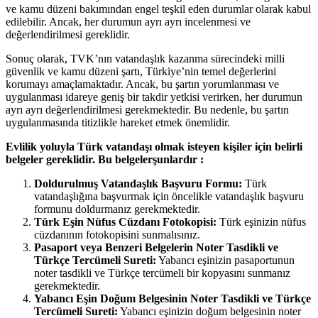
ve kamu düzeni bakımından engel teşkil eden durumlar olarak kabul
edilebilir. Ancak, her durumun ayrı ayrı incelenmesi ve
değerlendirilmesi gereklidir.
Sonuç olarak, TVK’nın vatandaşlık kazanma sürecindeki milli
güvenlik ve kamu düzeni şartı, Türkiye’nin temel değerlerini
korumayı amaçlamaktadır. Ancak, bu şartın yorumlanması ve
uygulanması idareye geniş bir takdir yetkisi verirken, her durumun
ayrı ayrı değerlendirilmesi gerekmektedir. Bu nedenle, bu şartın
uygulanmasında titizlikle hareket etmek önemlidir.
Evlilik yoluyla Türk vatandaşı olmak isteyen kişiler için belirli
belgeler gereklidir. Bu belgelerşunlardır :
Doldurulmuş Vatandaşlık Başvuru Formu:
Türk
vatandaşlığına başvurmak için öncelikle vatandaşlık başvuru
formunu doldurmanız gerekmektedir.
Türk Eşin Nüfus Cüzdanı Fotokopisi:
Türk eşinizin nüfus
cüzdanının fotokopisini sunmalısınız.
Pasaport veya Benzeri Belgelerin Noter Tasdikli ve
Türkçe Tercümeli Sureti:
Yabancı eşinizin pasaportunun
noter tasdikli ve Türkçe tercümeli bir kopyasını sunmanız
gerekmektedir.
Yabancı Eşin Doğum Belgesinin Noter Tasdikli ve Türkçe
Tercümeli Sureti:
Yabancı eşinizin doğum belgesinin noter