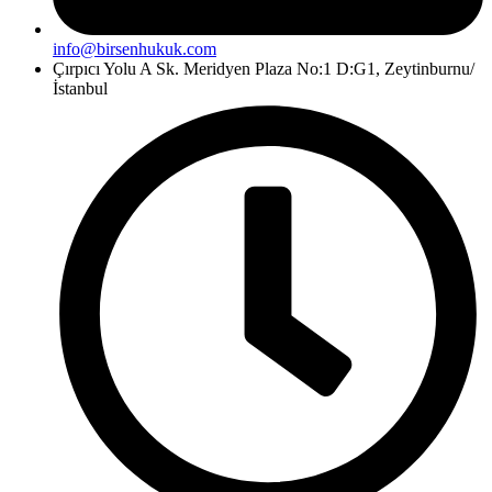
info@birsenhukuk.com
Çırpıcı Yolu A Sk. Meridyen Plaza No:1 D:G1, Zeytinburnu/
İstanbul